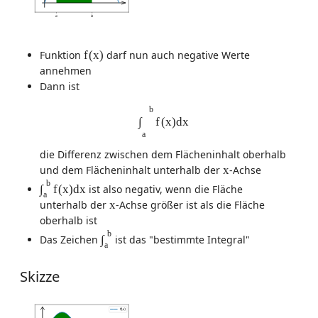
f
(
x
)
Funktion
f
(
x
)
darf nun auch negative Werte
annehmen
Dann ist
∫
a
b
f
(
x
)
d
x
b
∫
f
(
x
)
d
x
a
die Differenz zwischen dem Flächeninhalt oberhalb
x
und dem Flächeninhalt unterhalb der
x
-Achse
∫
a
b
f
(
x
)
d
x
b
∫
f
(
x
)
d
x
ist also negativ, wenn die Fläche
a
x
unterhalb der
x
-Achse größer ist als die Fläche
oberhalb ist
∫
a
b
b
Das Zeichen
∫
ist das "bestimmte Integral"
a
Skizze