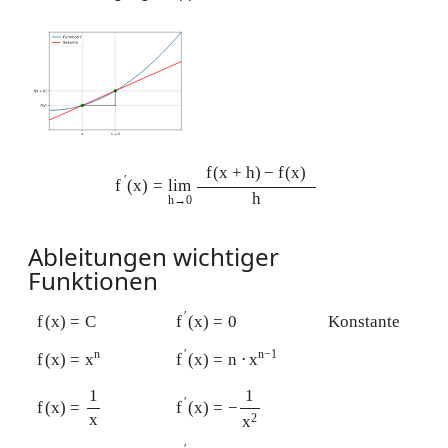
f
′
(
x
)
=
lim
h
→
0
f
(
x
+
h
)
−
f
(
x
)
h
f
(
x
+
h
)
−
f
(
x
)
′
f
(
x
)
=
lim
h
h
→
0
Ableitungen wichtiger
Funktionen
f
(
x
)
=
C
f
′
(
x
)
=
0
Konstante
f
(
x
)
=
x
n
f
′
(
x
)
=
n
⋅
x
n
−
1
f
(
x
)
=
1
x
f
′
(
x
)
=
′
f
(
x
)
=
C
f
(
x
)
=
0
Konstante
n
′
n
−
1
f
(
x
)
=
x
f
(
x
)
=
n
⋅
x
1
1
′
f
(
x
)
=
f
(
x
)
=
−
x
2
x