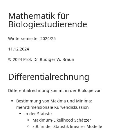
Mathematik für
Biologiestudierende
Wintersemester 2024/25
11.12.2024
© 2024 Prof. Dr. Rüdiger W. Braun
Differentialrechnung
Differentialrechnung kommt in der Biologie vor
Bestimmung von Maxima und Minima:
mehrdimensionale Kurvendiskussion
in der Statistik
Maximum-Likelihood Schätzer
z.B. in der Statistik linearer Modelle