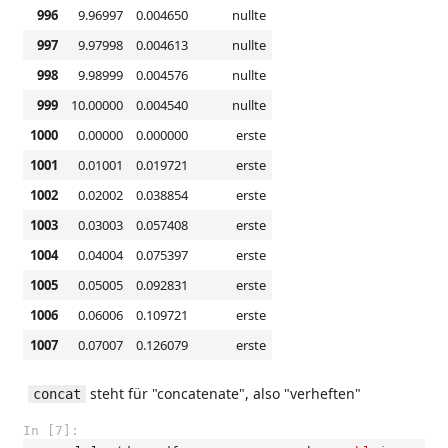
996
9.96997
0.004650
nullte
997
9.97998
0.004613
nullte
998
9.98999
0.004576
nullte
999
10.00000
0.004540
nullte
1000
0.00000
0.000000
erste
1001
0.01001
0.019721
erste
1002
0.02002
0.038854
erste
1003
0.03003
0.057408
erste
1004
0.04004
0.075397
erste
1005
0.05005
0.092831
erste
1006
0.06006
0.109721
erste
1007
0.07007
0.126079
erste
steht für "concatenate", also "verheften"
concat
In [7]: