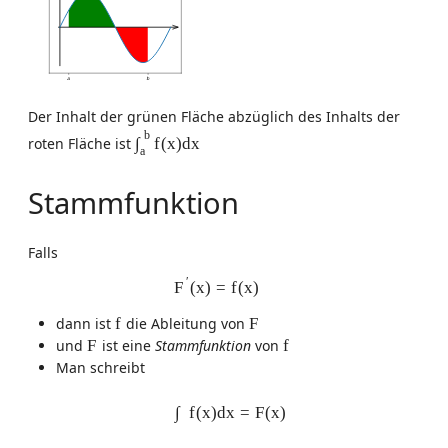
Der Inhalt der grünen Fläche abzüglich des Inhalts der
∫
a
b
f
(
x
)
d
x
b
roten Fläche ist
∫
f
(
x
)
d
x
a
Stammfunktion
Falls
F
′
(
x
)
=
f
(
x
)
′
F
(
x
)
=
f
(
x
)
f
F
dann ist
f
die Ableitung von
F
F
f
und
F
ist eine
Stammfunktion
von
f
Man schreibt
∫
f
(
x
)
d
x
=
F
(
x
)
∫
f
(
x
)
d
x
=
F
(
x
)
∫