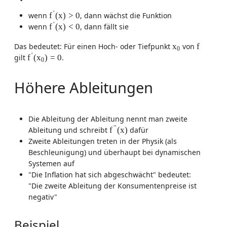
f
′
(
x
)
>
0
′
wenn
f
(
x
)
>
0
, dann wächst die Funktion
f
′
(
x
)
<
0
′
wenn
f
(
x
)
<
0
, dann fällt sie
f
x
0
Das bedeutet: Für einen Hoch- oder Tiefpunkt
x
von
f
0
f
′
(
x
0
)
=
0
′
gilt
f
(
x
)
=
0
.
0
Höhere Ableitungen
Die Ableitung der Ableitung nennt man zweite
f
″
(
x
)
′′
Ableitung und schreibt
f
(
x
)
dafür
Zweite Ableitungen treten in der Physik (als
Beschleunigung) und überhaupt bei dynamischen
Systemen auf
"Die Inflation hat sich abgeschwächt" bedeutet:
"Die zweite Ableitung der Konsumentenpreise ist
negativ"
Beispiel