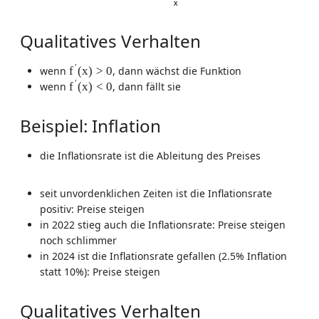
Qualitatives Verhalten
f
′
(
x
)
>
0
′
wenn
f
(
x
)
>
0
, dann wächst die Funktion
f
′
(
x
)
<
0
′
wenn
f
(
x
)
<
0
, dann fällt sie
Beispiel: Inflation
die Inflationsrate ist die Ableitung des Preises
seit unvordenklichen Zeiten ist die Inflationsrate
positiv: Preise steigen
in 2022 stieg auch die Inflationsrate: Preise steigen
noch schlimmer
in 2024 ist die Inflationsrate gefallen (2.5% Inflation
statt 10%): Preise steigen
Qualitatives Verhalten