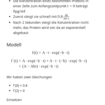
Die Konzentration eines bestimmten Proteins in
t
=
0
einer Zelle zum Anfangszeitpunkt
t
=
0
beträgt
0
μ
g
/
m
ℓ
0
μ
g
/
m
ℓ
0.8
μ
g
m
ℓ
⋅
s
μ
g
Zuerst steigt sie schnell mit
0.8
m
ℓ
⋅
s
Nach 2 Sekunden steigt die Konzentration nicht
mehr, das Protein wird von da an exponentiell
abgebaut
Modell
f
(
t
)
=
A
⋅
t
⋅
exp
(
−
b
⋅
t
)
f
(
t
)
=
A
⋅
t
⋅
exp
(
−
b
⋅
t
)
f
′
(
t
)
=
A
⋅
exp
(
−
b
⋅
t
)
+
A
⋅
t
⋅
(
−
b
)
⋅
exp
(
−
b
⋅
t
)
=
(
A
−
A
b
t
)
⋅
exp
(
−
b
⋅
t
′
f
(
t
)
=
A
⋅
exp
(
−
b
⋅
t
)
+
A
⋅
t
⋅
(
−
b
)
⋅
exp
(
−
b
⋅
t
)
=
(
A
−
A
b
t
)
⋅
exp
(
−
b
⋅
t
)
Wir haben zwei Gleichungen
f'(0) = 0.8
f'(2) = 0
Einsetzen