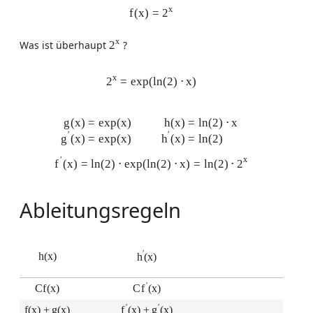
f
(
x
)
=
2
x
x
f
(
x
)
=
2
2
x
x
Was ist überhaupt
2
?
2
x
=
exp
(
ln
(
2
)
⋅
x
)
x
2
=
exp
(
ln
(
2
)
⋅
x
)
g
(
x
)
=
exp
(
x
)
h
(
x
)
=
ln
(
2
)
⋅
x
g
′
(
x
)
=
exp
(
x
)
h
′
(
x
)
=
ln
(
2
)
g
(
x
)
=
exp
(
x
)
h
(
x
)
=
ln
(
2
)
⋅
x
′
′
g
(
x
)
=
exp
(
x
)
h
(
x
)
=
ln
(
2
)
f
′
(
x
)
=
ln
(
2
)
⋅
exp
(
ln
(
2
)
⋅
x
)
=
ln
(
2
)
⋅
2
x
x
′
f
(
x
)
=
ln
(
2
)
⋅
exp
(
ln
(
2
)
⋅
x
)
=
ln
(
2
)
⋅
2
Ableitungsregeln
h
(
x
)
h
′
(
x
)
′
h
(
x
)
h
(
x
)
C
f
(
x
)
C
f
′
(
x
)
′
C
f
(
x
)
C
f
(
x
)
f
(
x
)
+
g
(
x
)
f
′
(
x
)
+
g
′
(
x
)
′
′
f
(
x
)
+
g
(
x
)
f
(
x
)
+
g
(
x
)