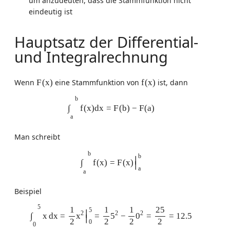
um anzudeuten, dass die Stammfunktion nicht
eindeutig ist
Hauptsatz der Differential-
und Integralrechnung
F
(
x
)
f
(
x
)
Wenn
F
(
x
)
eine Stammfunktion von
f
(
x
)
ist, dann
∫
a
b
f
(
x
)
d
x
=
F
(
b
)
−
F
(
a
)
b
∫
f
(
x
)
d
x
=
F
(
b
)
−
F
(
a
)
a
Man schreibt
∫
a
b
f
(
x
)
=
F
(
x
)
|
a
b
b
b
∣
∫
f
(
x
)
=
F
(
x
)
∣
a
a
Beispiel
∫
0
5
x
d
x
=
1
2
x
2
|
0
5
=
1
2
5
2
−
1
2
0
2
=
25
2
=
12.5
5
1
1
1
25
5
∣
2
2
2
∫
x
d
x
=
x
=
5
−
0
=
=
12.5
∣
2
2
2
2
0
0