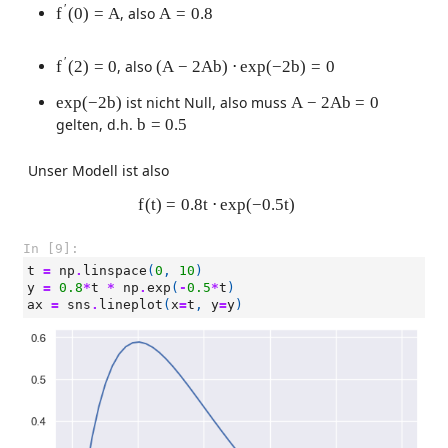
f
′
(
0
)
=
A
A
=
0.8
′
f
(
0
)
=
A
, also
A
=
0.8
f
′
(
2
)
=
0
(
A
−
2
A
b
)
⋅
exp
(
−
2
b
)
=
0
′
f
(
2
)
=
0
, also
(
A
−
2
A
b
)
⋅
exp
(
−
2
b
)
=
0
exp
(
−
2
b
)
A
−
2
A
b
=
0
exp
(
−
2
b
)
ist nicht Null, also muss
A
−
2
A
b
=
0
b
=
0.5
gelten, d.h.
b
=
0.5
Unser Modell ist also
f
(
t
)
=
0.8
t
⋅
exp
(
−
0.5
t
)
f
(
t
)
=
0.8
t
⋅
exp
(
−
0.5
t
)
In [9]:
t
=
np
.
linspace
(
0
,
10
)
y
=
0.8
*
t
*
np
.
exp
(
-
0.5
*
t
)
ax
=
sns
.
lineplot
(
x
=
t
,
y
=
y
)