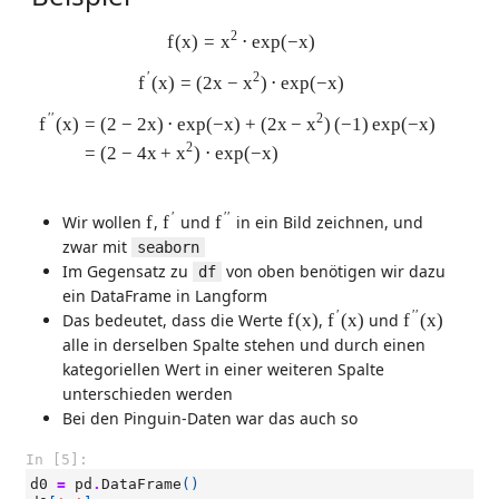
f
(
x
)
=
x
2
⋅
exp
(
−
x
)
2
f
(
x
)
=
x
⋅
exp
(
−
x
)
f
′
(
x
)
=
(
2
x
−
x
2
)
⋅
exp
(
−
x
)
′
2
f
(
x
)
=
(
2
x
−
x
)
⋅
exp
(
−
x
)
f
″
(
x
)
=
(
2
−
2
x
)
⋅
exp
(
−
x
)
+
(
2
x
−
x
2
)
(
−
1
)
exp
(
−
x
)
Produktregel
′′
2
f
(
x
)
=
(
2
−
2
x
)
⋅
exp
(
−
x
)
+
(
2
x
−
x
)
(
−
1
)
exp
(
−
x
)
2
=
(
2
−
4
x
+
x
)
⋅
exp
(
−
x
)
f
′
f
″
f
′
′′
Wir wollen
f
,
f
und
f
in ein Bild zeichnen, und
zwar mit
seaborn
Im Gegensatz zu
von oben benötigen wir dazu
df
ein DataFrame in
Langform
f
′
(
x
)
f
″
(
x
)
f
(
x
)
′
′′
Das bedeutet, dass die Werte
f
(
x
)
,
f
(
x
)
und
f
(
x
)
alle in derselben Spalte stehen und durch einen
kategoriellen Wert in einer weiteren Spalte
unterschieden werden
Bei den Pinguin-Daten war das auch so
In [5]:
d0
=
pd
.
DataFrame
()