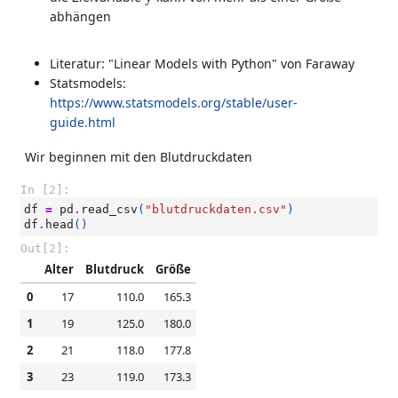
abhängen
Literatur: "Linear Models with Python" von Faraway
Statsmodels:
https://www.statsmodels.org/stable/user-
guide.html
Wir beginnen mit den Blutdruckdaten
In [2]:
df
=
pd
.
read_csv
(
"blutdruckdaten.csv"
)
df
.
head
()
Out[2]:
Alter
Blutdruck
Größe
0
17
110.0
165.3
1
19
125.0
180.0
2
21
118.0
177.8
3
23
119.0
173.3