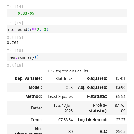
In [14]:
r
=
0.83705
In [15]:
np
.
round
(
r
**
2
,
3
)
Out[15]:
0.701
In [16]:
res
.
summary
()
Out[16]:
OLS Regression Results
Dep. Variable:
Blutdruck
R-squared:
0.701
Model:
OLS
Adj. R-squared:
0.690
Method:
Least Squares
F-statistic:
65.54
Tue, 17 Jun
Prob (F-
8.17e-
Date:
2025
statistic):
09
Time:
07:58:54
Log-Likelihood:
-123.27
No.
30
AIC:
250.5