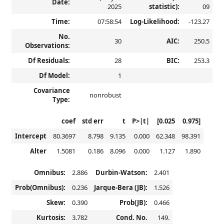
Date:
2025
statistic):
09
Time:
07:58:54
Log-Likelihood:
-123.27
No.
30
AIC:
250.5
Observations:
Df Residuals:
28
BIC:
253.3
Df Model:
1
Covariance
nonrobust
Type:
coef
std err
t
P>|t|
[0.025
0.975]
Intercept
80.3697
8.798
9.135
0.000
62.348
98.391
Alter
1.5081
0.186
8.096
0.000
1.127
1.890
Omnibus:
2.886
Durbin-Watson:
2.401
Prob(Omnibus):
0.236
Jarque-Bera (JB):
1.526
Skew:
0.390
Prob(JB):
0.466
Kurtosis:
3.782
Cond. No.
149.