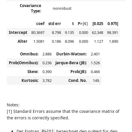
Covariance
nonrobust
Type:
coef
std err
t
P>|t|
[0.025
0.975]
Intercept
80.3697
8.798
9.135
0.000
62.348
98.391
Alter
1.5081
0.186
8.096
0.000
1.127
1.890
Omnibus:
2.886
Durbin-Watson:
2.401
Prob(Omnibus):
0.236
Jarque-Bera (JB):
1.526
Skew:
0.390
Prob(JB):
0.466
Kurtosis:
3.782
Cond. No.
149.
Notes:
[1] Standard Errors assume that the covariance matrix of
the errors is correctly specified.
Der Eintrag
bezeichnet den p-Wert für den
P>|t|