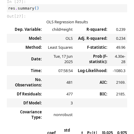
In [27]:
res
.
summary
()
Out[27]:
OLS Regression Results
Dep. Variable:
childHeight
R-squared:
0.239
Model:
OLS
Adj. R-squared:
0.234
Method:
Least Squares
F-statistic:
49.96
Tue, 17 Jun
Prob (F-
4.30e-
Date:
2025
statistic):
28
Time:
07:58:54
Log-Likelihood:
-1080.3
No.
481
AIC:
2169.
Observations:
Df Residuals:
477
BIC:
2185.
Df Model:
3
Covariance
nonrobust
Type:
std
coef
t
P>|t|
[0.025
0.975]