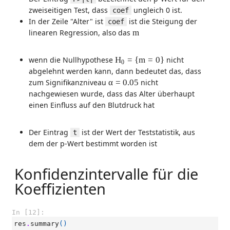
zweiseitigen Test, dass
ungleich 0 ist.
coef
In der Zeile "Alter" ist
ist die Steigung der
coef
m
linearen Regression, also das
m
H
0
=
{
m
=
0
}
wenn die Nullhypothese
H
=
{
m
=
0
}
nicht
0
abgelehnt werden kann, dann bedeutet das, dass
α
=
0.05
zum Signifikanzniveau
α
=
0.05
nicht
nachgewiesen wurde, dass das Alter überhaupt
einen Einfluss auf den Blutdruck hat
Der Eintrag
ist der Wert der Teststatistik, aus
t
dem der p-Wert bestimmt worden ist
Konfidenzintervalle für die
Koeffizienten
In [12]:
res
.
summary
()