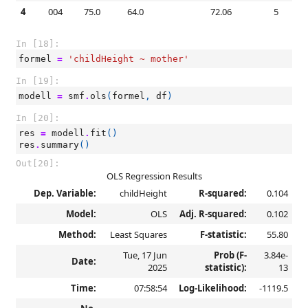
4
004
75.0
64.0
72.06
5
In [18]:
formel
=
'childHeight ~ mother'
In [19]:
modell
=
smf
.
ols
(
formel
,
df
)
In [20]:
res
=
modell
.
fit
()
res
.
summary
()
Out[20]:
OLS Regression Results
Dep. Variable:
childHeight
R-squared:
0.104
Model:
OLS
Adj. R-squared:
0.102
Method:
Least Squares
F-statistic:
55.80
Tue, 17 Jun
Prob (F-
3.84e-
Date:
2025
statistic):
13
Time:
07:58:54
Log-Likelihood:
-1119.5