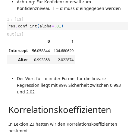
Achtung: Für Konfidenzintervall zum
1
−
α
α
Konfidenzniveau
1
−
α
muss
α
eingegeben werden
In [13]:
res
.
conf_int
(
alpha
=
.01
)
Out[13]:
0
1
Intercept
56.058844
104.680629
Alter
0.993358
2.022874
m
Der Wert für
m
in der Formel für die lineare
Regression liegt mit 99% Sicherheit zwischen 0.993
und 2.02
Korrelationskoeffizienten
In Lektion 23 hatten wir den Korrelationskoeffizienten
bestimmt