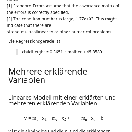
[1] Standard Errors assume that the covariance matrix of
the errors is correctly specified.
[2] The condition number is large, 1.77e+03. This might
indicate that there are
strong multicollinearity or other numerical problems.
Die Regressionsgerade ist
childHeight = 0.3651 * mother + 45.8580
Mehrere erklärende
Variablen
Lineares Modell mit einer erklärten und
mehreren erklärenden Variablen
y
=
m
1
⋅
x
1
+
m
2
⋅
x
2
+
⋯
+
m
n
⋅
x
n
+
b
y
=
m
⋅
x
+
m
⋅
x
+
⋯
+
m
⋅
x
+
b
1
1
2
2
n
n
y
x
i
y
ist die abhängige und die
x
sind die erklärenden