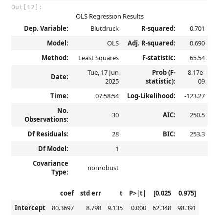
Out[12]:
OLS Regression Results
Dep. Variable:
Blutdruck
R-squared:
0.701
Model:
OLS
Adj. R-squared:
0.690
Method:
Least Squares
F-statistic:
65.54
Tue, 17 Jun
Prob (F-
8.17e-
Date:
2025
statistic):
09
Time:
07:58:54
Log-Likelihood:
-123.27
No.
30
AIC:
250.5
Observations:
Df Residuals:
28
BIC:
253.3
Df Model:
1
Covariance
nonrobust
Type:
coef
std err
t
P>|t|
[0.025
0.975]
Intercept
80.3697
8.798
9.135
0.000
62.348
98.391