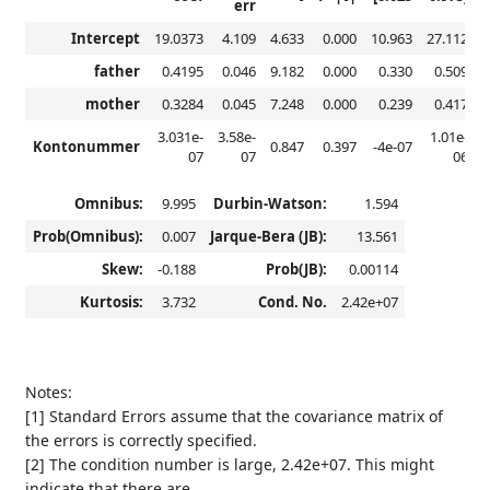
err
Intercept
19.0373
4.109
4.633
0.000
10.963
27.112
father
0.4195
0.046
9.182
0.000
0.330
0.509
mother
0.3284
0.045
7.248
0.000
0.239
0.417
3.031e-
3.58e-
1.01e-
Kontonummer
0.847
0.397
-4e-07
07
07
06
Omnibus:
9.995
Durbin-Watson:
1.594
Prob(Omnibus):
0.007
Jarque-Bera (JB):
13.561
Skew:
-0.188
Prob(JB):
0.00114
Kurtosis:
3.732
Cond. No.
2.42e+07
Notes:
[1] Standard Errors assume that the covariance matrix of
the errors is correctly specified.
[2] The condition number is large, 2.42e+07. This might
indicate that there are