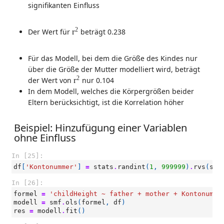
signifikanten Einfluss
r
2
2
Der Wert für
r
beträgt 0.238
Für das Modell, bei dem die Größe des Kindes nur
über die Größe der Mutter modelliert wird, beträgt
r
2
2
der Wert von
r
nur 0.104
In dem Modell, welches die Körpergrößen beider
Eltern berücksichtigt, ist die Korrelation höher
Beispiel: Hinzufügung einer Variablen
ohne Einfluss
In [25]:
df
[
'Kontonummer'
]
=
stats
.
randint
(
1
,
999999
)
.
rvs
(
siz
In [26]:
formel
=
'childHeight ~ father + mother + Kontonumme
modell
=
smf
.
ols
(
formel
,
df
)
res
=
modell
.
fit
()