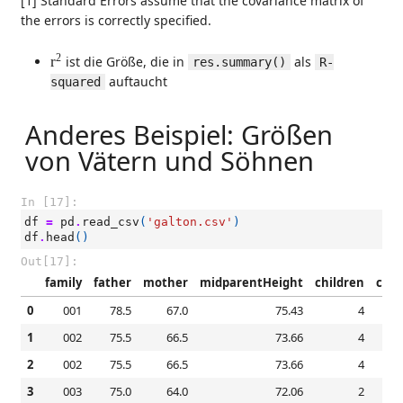
[1] Standard Errors assume that the covariance matrix of
the errors is correctly specified.
r
2
2
r
ist die Größe, die in
als
res.summary()
R-
auftaucht
squared
Anderes Beispiel: Größen
von Vätern und Söhnen
In [17]:
df
=
pd
.
read_csv
(
'galton.csv'
)
df
.
head
()
Out[17]:
family
father
mother
midparentHeight
children
chi
0
001
78.5
67.0
75.43
4
1
002
75.5
66.5
73.66
4
2
002
75.5
66.5
73.66
4
3
003
75.0
64.0
72.06
2