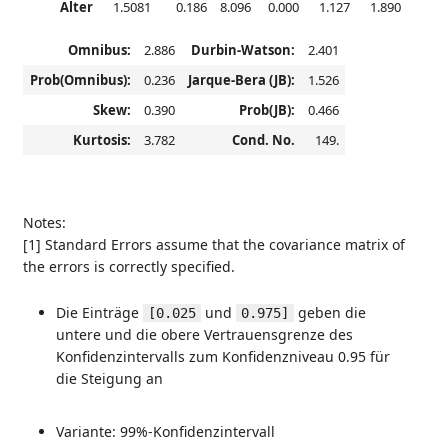
Alter
1.5081
0.186
8.096
0.000
1.127
1.890
Omnibus:
2.886
Durbin-Watson:
2.401
Prob(Omnibus):
0.236
Jarque-Bera (JB):
1.526
Skew:
0.390
Prob(JB):
0.466
Kurtosis:
3.782
Cond. No.
149.
Notes:
[1] Standard Errors assume that the covariance matrix of
the errors is correctly specified.
Die Einträge
und
geben die
[0.025
0.975]
untere und die obere Vertrauensgrenze des
Konfidenzintervalls zum Konfidenzniveau 0.95 für
die Steigung an
Variante: 99%-Konfidenzintervall