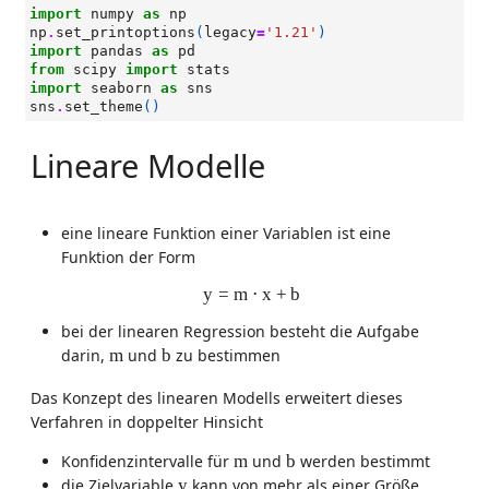
import
numpy
as
np
np
.
set_printoptions
(
legacy
=
'1.21'
)
import
pandas
as
pd
from
scipy
import
stats
import
seaborn
as
sns
sns
.
set_theme
()
Lineare Modelle
eine lineare Funktion einer Variablen ist eine
Funktion der Form
y
=
m
⋅
x
+
b
y
=
m
⋅
x
+
b
bei der linearen Regression besteht die Aufgabe
b
m
darin,
m
und
b
zu bestimmen
Das Konzept des linearen Modells erweitert dieses
Verfahren in doppelter Hinsicht
b
m
Konfidenzintervalle für
m
und
b
werden bestimmt
y
die Zielvariable
y
kann von mehr als einer Größe