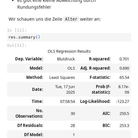
es gibt eine kleine Abweichung durch
Rundungsfehler
Wir schauen uns die Zeile
weiter an:
Alter
In [11]:
res
.
summary
()
Out[11]:
OLS Regression Results
Dep. Variable:
Blutdruck
R-squared:
0.701
Model:
OLS
Adj. R-squared:
0.690
Method:
Least Squares
F-statistic:
65.54
Tue, 17 Jun
Prob (F-
8.17e-
Date:
2025
statistic):
09
Time:
07:58:54
Log-Likelihood:
-123.27
No.
30
AIC:
250.5
Observations:
Df Residuals:
28
BIC:
253.3
Df Model:
1