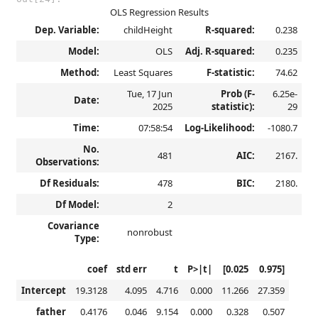
OLS Regression Results
Dep. Variable:
childHeight
R-squared:
0.238
Model:
OLS
Adj. R-squared:
0.235
Method:
Least Squares
F-statistic:
74.62
Tue, 17 Jun
Prob (F-
6.25e-
Date:
2025
statistic):
29
Time:
07:58:54
Log-Likelihood:
-1080.7
No.
481
AIC:
2167.
Observations:
Df Residuals:
478
BIC:
2180.
Df Model:
2
Covariance
nonrobust
Type:
coef
std err
t
P>|t|
[0.025
0.975]
Intercept
19.3128
4.095
4.716
0.000
11.266
27.359
father
0.4176
0.046
9.154
0.000
0.328
0.507