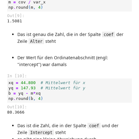
m
=
cov
/
var_x
np
.
round
(
m
,
4
)
Out[9]:
1.5081
Das ist genau die Zahl, die in der Spalte
der
coef
Zeile
steht
Alter
Der Wert für den Ordinatenabschnitt (engl:
"intercept") war damals
In [10]:
xq
=
44.800
# Mittelwert für x
yq
=
147.93
# Mittelwert für y
b
=
yq
-
m
*
xq
np
.
round
(
b
,
4
)
Out[10]:
80.3666
Das ist die Zahl, die in der Spalte
und der
coef
Zeile
steht
Intercept