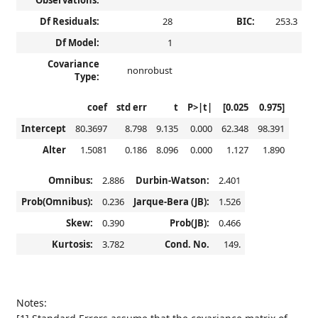
Observations:
Df Residuals:
28
BIC:
253.3
Df Model:
1
Covariance
nonrobust
Type:
coef
std err
t
P>|t|
[0.025
0.975]
Intercept
80.3697
8.798
9.135
0.000
62.348
98.391
Alter
1.5081
0.186
8.096
0.000
1.127
1.890
Omnibus:
2.886
Durbin-Watson:
2.401
Prob(Omnibus):
0.236
Jarque-Bera (JB):
1.526
Skew:
0.390
Prob(JB):
0.466
Kurtosis:
3.782
Cond. No.
149.
Notes: