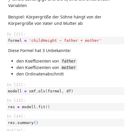
i
Variablen
Beispiel: Körpergröße der Söhne hängt von der
Körpergröße von Vater und Mutter ab
In [21]:
formel
=
'childHeight ~ father + mother'
Diese Formel hat 3 Unbekannte:
den Koeffizienten von
father
den Koeffizienten von
mother
den Ordinatenabschnitt
In [22]:
modell
=
smf
.
ols
(
formel
,
df
)
In [23]:
res
=
modell
.
fit
()
In [24]:
res
.
summary
()
Out[24]: