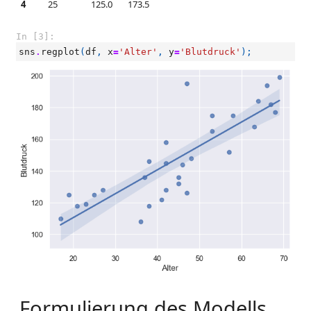
4
25
125.0
173.5
In [3]:
sns
.
regplot
(
df
,
x
=
'Alter'
,
y
=
'Blutdruck'
);
Formulierung des Modells