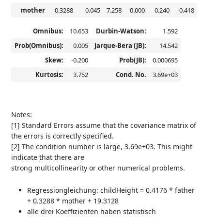
mother
0.3288
0.045
7.258
0.000
0.240
0.418
Omnibus:
10.653
Durbin-Watson:
1.592
Prob(Omnibus):
0.005
Jarque-Bera (JB):
14.542
Skew:
-0.200
Prob(JB):
0.000695
Kurtosis:
3.752
Cond. No.
3.69e+03
Notes:
[1] Standard Errors assume that the covariance matrix of
the errors is correctly specified.
[2] The condition number is large, 3.69e+03. This might
indicate that there are
strong multicollinearity or other numerical problems.
Regressiongleichung: childHeight = 0.4176 * father
+ 0.3288 * mother + 19.3128
alle drei Koeffizienten haben statistisch