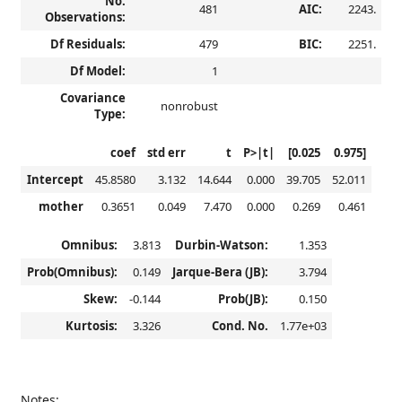
No.
481
AIC:
2243.
Observations:
Df Residuals:
479
BIC:
2251.
Df Model:
1
Covariance
nonrobust
Type:
coef
std err
t
P>|t|
[0.025
0.975]
Intercept
45.8580
3.132
14.644
0.000
39.705
52.011
mother
0.3651
0.049
7.470
0.000
0.269
0.461
Omnibus:
3.813
Durbin-Watson:
1.353
Prob(Omnibus):
0.149
Jarque-Bera (JB):
3.794
Skew:
-0.144
Prob(JB):
0.150
Kurtosis:
3.326
Cond. No.
1.77e+03
Notes: