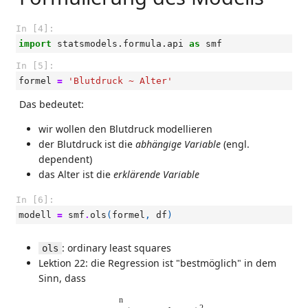
In [4]:
import
statsmodels.formula.api
as
smf
In [5]:
formel
=
'Blutdruck ~ Alter'
Das bedeutet:
wir wollen den Blutdruck modellieren
der Blutdruck ist die
abhängige Variable
(engl.
dependent)
das Alter ist die
erklärende Variable
In [6]:
modell
=
smf
.
ols
(
formel
,
df
)
: ordinary least squares
ols
Lektion 22: die Regression ist "bestmöglich" in dem
Sinn, dass
∑
j
=
1
n
(
m
⋅
x
j
+
b
−
y
j
)
2
n