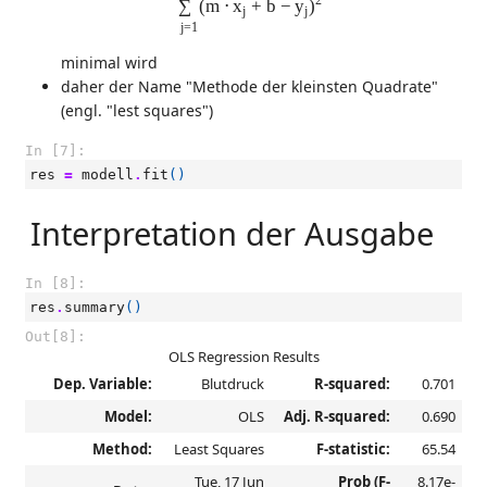
2
∑
(
m
⋅
x
+
b
−
y
)
j
j
j
=
1
minimal wird
daher der Name "Methode der kleinsten Quadrate"
(engl. "lest squares")
In [7]:
res
=
modell
.
fit
()
Interpretation der Ausgabe
In [8]:
res
.
summary
()
Out[8]:
OLS Regression Results
Dep. Variable:
Blutdruck
R-squared:
0.701
Model:
OLS
Adj. R-squared:
0.690
Method:
Least Squares
F-statistic:
65.54
Tue, 17 Jun
Prob (F-
8.17e-