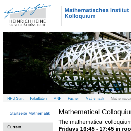
Mathematisches Institut
Kolloquium
HHU Start
Fakultäten
MNF
Fächer
Mathematik
Mathematica
Mathematical Colloqui
Startseite Mathematik
The mathematical colloquium
Current
Fridays 16:45 - 17:45 in r