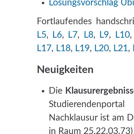
Lösungsvorschlag Üb
Fortlaufendes handschri
L5
,
L6
,
L7
,
L8
,
L9
,
L10
L17
,
L18
,
L19
,
L20
,
L21
,
Neuigkeiten
Die
Klausurergebniss
Studierendenporta
Nachklausur ist am D
in Raum 25.22.03.73